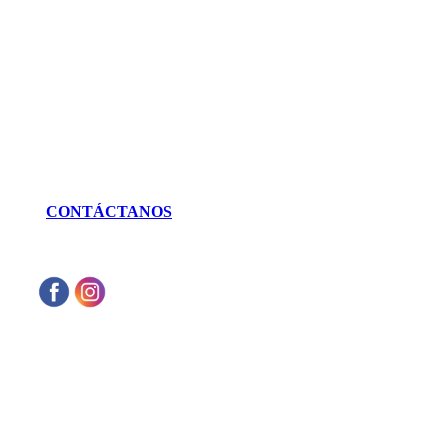
Génova 737 Residencial Campestre
Irapuato, Gto. México
LLÁMANOS
462 625 3256
CONTÁCTANOS
Aceptamos cualquier tarjeta de crédito VISA
o Mastercard