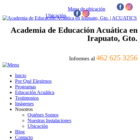
Mapa de ubicación
/
Ubicación
/
Academia de Educación Acuática en
Irapuato, Gto.
462 625 3256
Informes al
Inicio
Por Qué Elegirnos
Programas
Educación Acuática
Testimonios
Imágenes
Nosotros
Quiénes Somos
Nuestras Instalaciones
Ubicación
Blog
Contacto