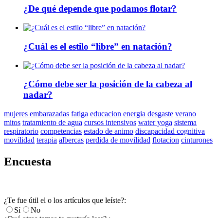
¿De qué depende que podamos flotar?
¿Cuál es el estilo “libre” en natación?
¿Cómo debe ser la posición de la cabeza al
nadar?
mujeres embarazadas
fatiga
educacion
energia
desgaste
verano
mitos
tratamiento de agua
cursos intensivos
water yoga
sistema
respiratorio
competencias
estado de animo
discapacidad cognitiva
movilidad
terapia
albercas
perdida de movilidad
flotacion
cinturones
Encuesta
¿Te fue útil el o los artículos que leíste?:
Sí
No