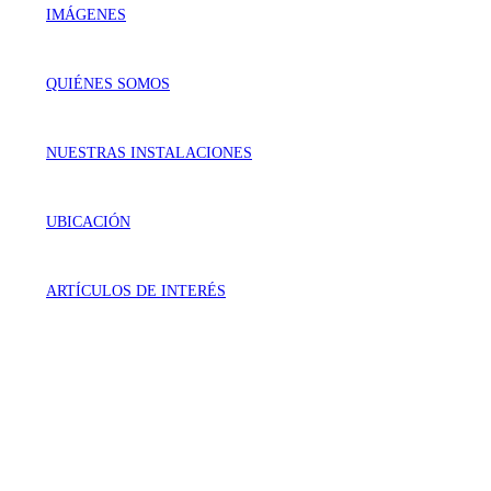
IMÁGENES
QUIÉNES SOMOS
NUESTRAS INSTALACIONES
UBICACIÓN
ARTÍCULOS DE INTERÉS
VISÍTANOS
Génova 737 Residencial Campestre
Irapuato, Gto. México