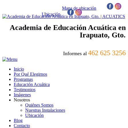
Mapa de ubicación
/
Ubicación
/
Academia de Educación Acuática en
Irapuato, Gto.
462 625 3256
Informes al
Inicio
Por Qué Elegirnos
Programas
Educación Acuática
Testimonios
Imágenes
Nosotros
Quiénes Somos
Nuestras Instalaciones
Ubicación
Blog
Contacto