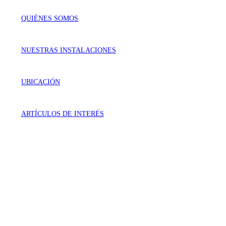
QUIÉNES SOMOS
NUESTRAS INSTALACIONES
UBICACIÓN
ARTÍCULOS DE INTERÉS
VISÍTANOS
Génova 737 Residencial Campestre
Irapuato, Gto. México
LLÁMANOS