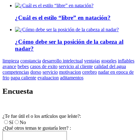
¿Cuál es el estilo “libre” en natación?
¿Cómo debe ser la posición de la cabeza al
nadar?
limpieza
constancia
desarrollo intelectual
ventajas
goggles
inflables
avance
bebes
casos de exito
servicio al cliente
calidad del agua
competencias
dorso
servicio
motivacion
cerebro
nadar en epoca de
frio
papa caliente
evaluacion
aditamentos
Encuesta
¿Te fue útil el o los artículos que leíste?:
Sí
No
¿Qué otros temas te gustaría leer? :