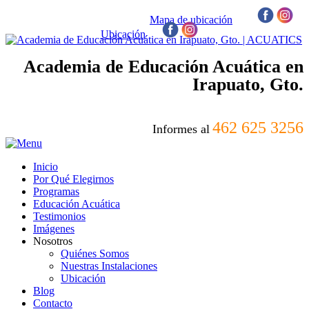
Mapa de ubicación
/
Ubicación
/
Academia de Educación Acuática en
Irapuato, Gto.
462 625 3256
Informes al
Inicio
Por Qué Elegirnos
Programas
Educación Acuática
Testimonios
Imágenes
Nosotros
Quiénes Somos
Nuestras Instalaciones
Ubicación
Blog
Contacto