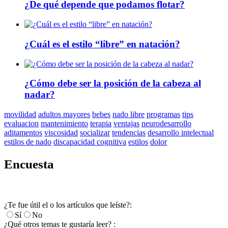
¿De qué depende que podamos flotar?
¿Cuál es el estilo “libre” en natación?
¿Cómo debe ser la posición de la cabeza al
nadar?
movilidad
adultos mayores
bebes
nado libre
programas
tips
evaluacion
mantenimiento
terapia
ventajas
neurodesarrollo
aditamentos
viscosidad
socializar
tendencias
desarrollo intelectual
estilos de nado
discapacidad cognitiva
estilos
dolor
Encuesta
¿Te fue útil el o los artículos que leíste?:
Sí
No
¿Qué otros temas te gustaría leer? :