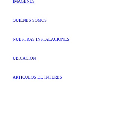
IMÁGENES
QUIÉNES SOMOS
NUESTRAS INSTALACIONES
UBICACIÓN
ARTÍCULOS DE INTERÉS
VISÍTANOS
Génova 737 Residencial Campestre
Irapuato, Gto. México