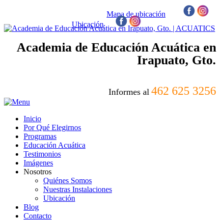
Mapa de ubicación
/
Ubicación
/
Academia de Educación Acuática en
Irapuato, Gto.
462 625 3256
Informes al
Inicio
Por Qué Elegirnos
Programas
Educación Acuática
Testimonios
Imágenes
Nosotros
Quiénes Somos
Nuestras Instalaciones
Ubicación
Blog
Contacto