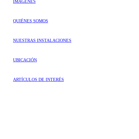
IMÁGENES
QUIÉNES SOMOS
NUESTRAS INSTALACIONES
UBICACIÓN
ARTÍCULOS DE INTERÉS
VISÍTANOS
Génova 737 Residencial Campestre
Irapuato, Gto. México