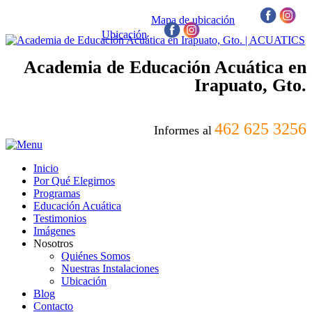
Mapa de ubicación
/
Ubicación
/
Academia de Educación Acuática en
Irapuato, Gto.
462 625 3256
Informes al
Inicio
Por Qué Elegirnos
Programas
Educación Acuática
Testimonios
Imágenes
Nosotros
Quiénes Somos
Nuestras Instalaciones
Ubicación
Blog
Contacto