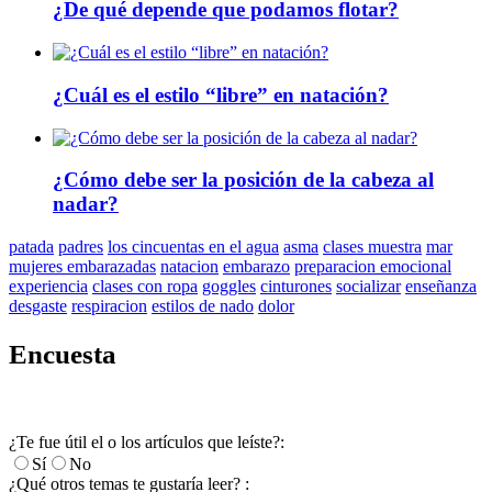
¿De qué depende que podamos flotar?
¿Cuál es el estilo “libre” en natación?
¿Cómo debe ser la posición de la cabeza al
nadar?
patada
padres
los cincuentas en el agua
asma
clases muestra
mar
mujeres embarazadas
natacion
embarazo
preparacion emocional
experiencia
clases con ropa
goggles
cinturones
socializar
enseñanza
desgaste
respiracion
estilos de nado
dolor
Encuesta
¿Te fue útil el o los artículos que leíste?:
Sí
No
¿Qué otros temas te gustaría leer? :