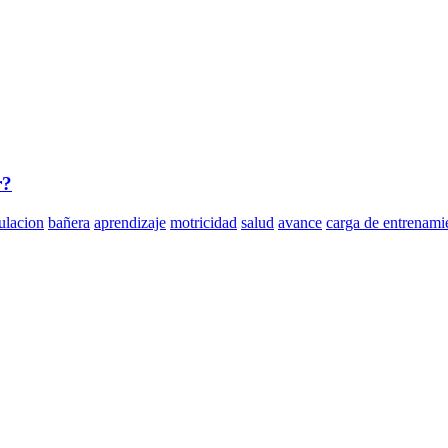
r?
ulacion
bañera
aprendizaje
motricidad
salud
avance
carga de entrenami