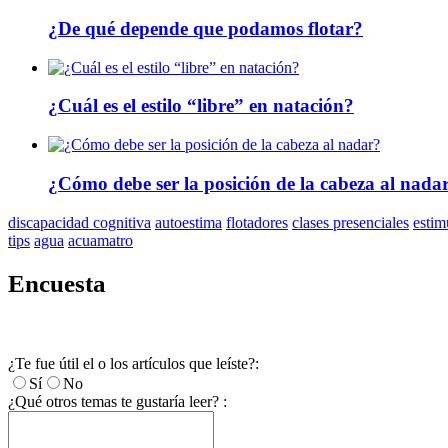
¿De qué depende que podamos flotar?
¿Cuál es el estilo “libre” en natación?
¿Cómo debe ser la posición de la cabeza al nada
discapacidad cognitiva
autoestima
flotadores
clases presenciales
estim
tips
agua
acuamatro
Encuesta
¿Te fue útil el o los artículos que leíste?:
Sí
No
¿Qué otros temas te gustaría leer? :