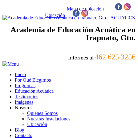
Mapa de ubicación
/
Ubicación
/
Academia de Educación Acuática en
Irapuato, Gto.
462 625 3256
Informes al
Inicio
Por Qué Elegirnos
Programas
Educación Acuática
Testimonios
Imágenes
Nosotros
Quiénes Somos
Nuestras Instalaciones
Ubicación
Blog
Contacto