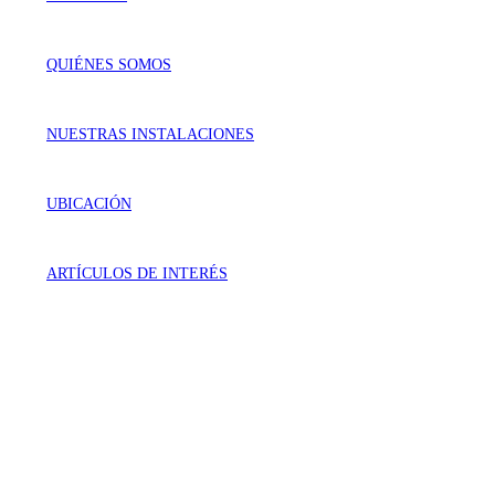
QUIÉNES SOMOS
NUESTRAS INSTALACIONES
UBICACIÓN
ARTÍCULOS DE INTERÉS
VISÍTANOS
Génova 737 Residencial Campestre
Irapuato, Gto. México