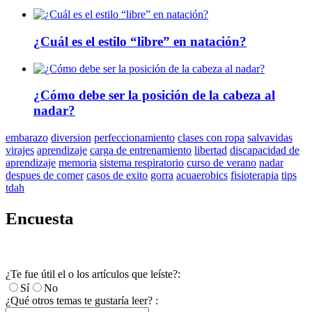
¿Cuál es el estilo “libre” en natación?
¿Cómo debe ser la posición de la cabeza al
nadar?
embarazo
diversion
perfeccionamiento
clases con ropa
salvavidas
virajes
aprendizaje
carga de entrenamiento
libertad
discapacidad de
aprendizaje
memoria
sistema respiratorio
curso de verano
nadar
despues de comer
casos de exito
gorra
acuaerobics
fisioterapia
tips
tdah
Encuesta
¿Te fue útil el o los artículos que leíste?:
Sí
No
¿Qué otros temas te gustaría leer? :