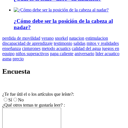
¿Cómo debe ser la posición de la cabeza al
nadar?
perdida de movilidad
verano
snorkel
natacion
estimulacion
discapacidad de aprendizaje
testimonio
salidas
mitos y realidades
enseñanza
cinturones
metodo acuatics
calidad del agua
juegos en
equipo
niños superactivos
papa caliente
aniversario
lider acuatico
asma
precio
Encuesta
¿Te fue útil el o los artículos que leíste?:
Sí
No
¿Qué otros temas te gustaría leer? :