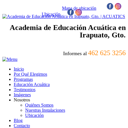
Mapa de ubicación
/
Ubicación
/
Academia de Educación Acuática en
Irapuato, Gto.
462 625 3256
Informes al
Inicio
Por Qué Elegirnos
Programas
Educación Acuática
Testimonios
Imágenes
Nosotros
Quiénes Somos
Nuestras Instalaciones
Ubicación
Blog
Contacto