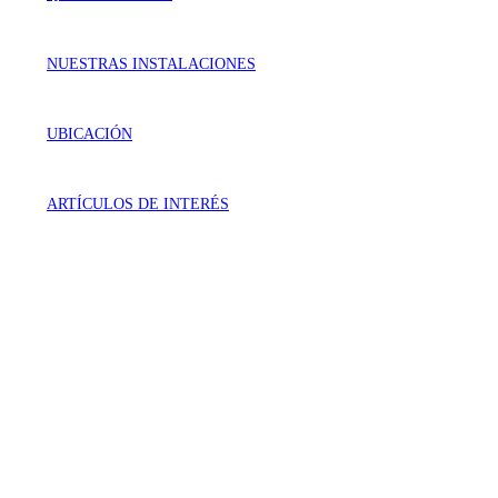
NUESTRAS INSTALACIONES
UBICACIÓN
ARTÍCULOS DE INTERÉS
VISÍTANOS
Génova 737 Residencial Campestre
Irapuato, Gto. México
LLÁMANOS
462 625 3256