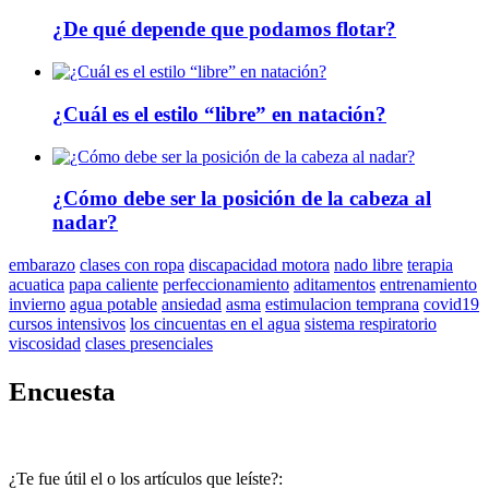
¿De qué depende que podamos flotar?
¿Cuál es el estilo “libre” en natación?
¿Cómo debe ser la posición de la cabeza al
nadar?
embarazo
clases con ropa
discapacidad motora
nado libre
terapia
acuatica
papa caliente
perfeccionamiento
aditamentos
entrenamiento
invierno
agua potable
ansiedad
asma
estimulacion temprana
covid19
cursos intensivos
los cincuentas en el agua
sistema respiratorio
viscosidad
clases presenciales
Encuesta
¿Te fue útil el o los artículos que leíste?: