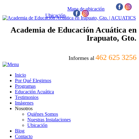
Mapa de ubicación
/
Ubicación
/
Academia de Educación Acuática en
Irapuato, Gto.
462 625 3256
Informes al
Inicio
Por Qué Elegirnos
Programas
Educación Acuática
Testimonios
Imágenes
Nosotros
Quiénes Somos
Nuestras Instalaciones
Ubicación
Blog
Contacto