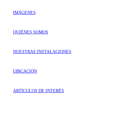
IMÁGENES
QUIÉNES SOMOS
NUESTRAS INSTALACIONES
UBICACIÓN
ARTÍCULOS DE INTERÉS
VISÍTANOS
Génova 737 Residencial Campestre
Irapuato, Gto. México