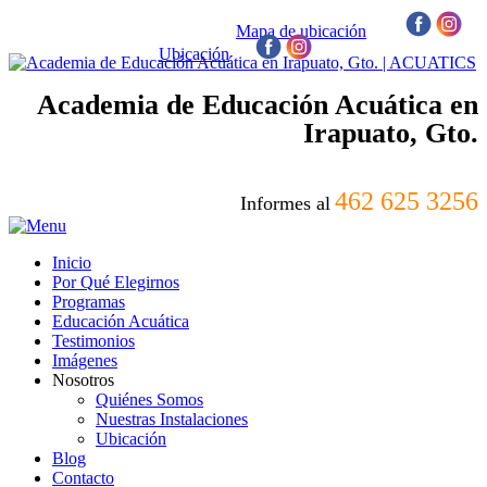
Mapa de ubicación
/
Ubicación
/
Academia de Educación Acuática en
Irapuato, Gto.
462 625 3256
Informes al
Inicio
Por Qué Elegirnos
Programas
Educación Acuática
Testimonios
Imágenes
Nosotros
Quiénes Somos
Nuestras Instalaciones
Ubicación
Blog
Contacto