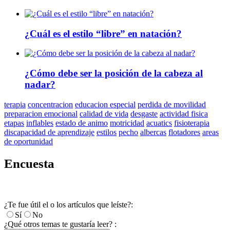
¿Cuál es el estilo “libre” en natación?
¿Cómo debe ser la posición de la cabeza al
nadar?
terapia
concentracion
educacion especial
perdida de movilidad
preparacion emocional
calidad de vida
desgaste
actividad fisica
etapas
inflables
estado de animo
motricidad
acuatics
fisioterapia
discapacidad de aprendizaje
estilos
pecho
albercas
flotadores
areas
de oportunidad
Encuesta
¿Te fue útil el o los artículos que leíste?:
Sí
No
¿Qué otros temas te gustaría leer? :