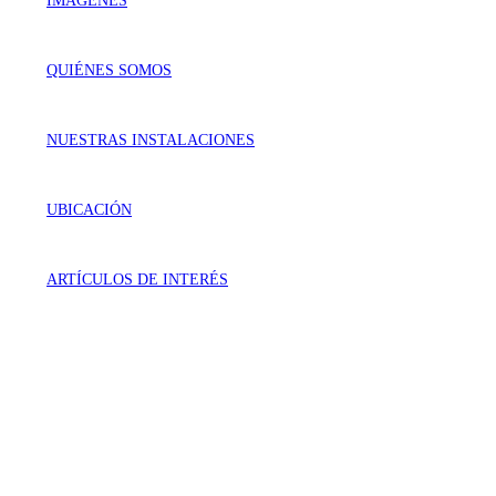
IMÁGENES
QUIÉNES SOMOS
NUESTRAS INSTALACIONES
UBICACIÓN
ARTÍCULOS DE INTERÉS
VISÍTANOS
Génova 737 Residencial Campestre
Irapuato, Gto. México