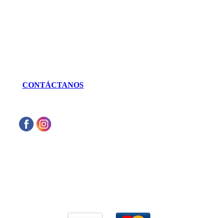
Irapuato, Gto. México
LLÁMANOS
462 625 3256
CONTÁCTANOS
Aceptamos cualquier tarjeta de crédito VISA
o Mastercard