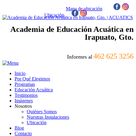
Mapa de ubicación
/
Ubicación
/
Academia de Educación Acuática en
Irapuato, Gto.
462 625 3256
Informes al
Inicio
Por Qué Elegirnos
Programas
Educación Acuática
Testimonios
Imágenes
Nosotros
Quiénes Somos
Nuestras Instalaciones
Ubicación
Blog
Contacto