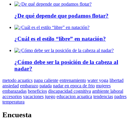
¿De qué depende que podamos flotar?
¿Cuál es el estilo “libre” en natación?
¿Cómo debe ser la posición de la cabeza al
nadar?
metodo acuatics
papa caliente
entrenamiento
water yoga
libertad
ansiedad
embarazo
patada
nadar en epoca de frio
mujeres
embarazadas
beneficios
discapacidad cognitiva
ambiente laboral
accesorios
vacaciones
juego
educacion acuatica
tendencias
padres
temperatura
Encuesta