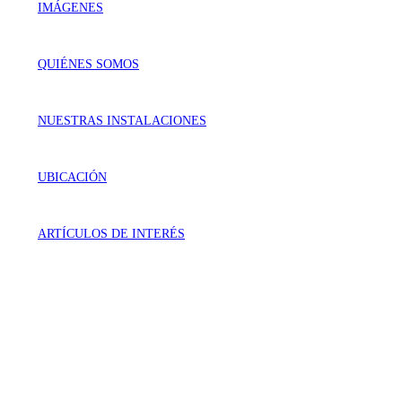
IMÁGENES
QUIÉNES SOMOS
NUESTRAS INSTALACIONES
UBICACIÓN
ARTÍCULOS DE INTERÉS
VISÍTANOS
Génova 737 Residencial Campestre
Irapuato, Gto. México