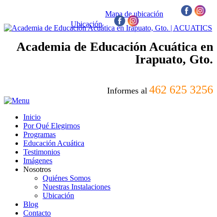
Mapa de ubicación
/
Ubicación
/
Academia de Educación Acuática en
Irapuato, Gto.
462 625 3256
Informes al
Inicio
Por Qué Elegirnos
Programas
Educación Acuática
Testimonios
Imágenes
Nosotros
Quiénes Somos
Nuestras Instalaciones
Ubicación
Blog
Contacto