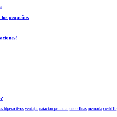
e los pequeños
aciones!
r?
os hiperactivos
ventajas
natacion pre-natal
endorfinas
memoria
covid19